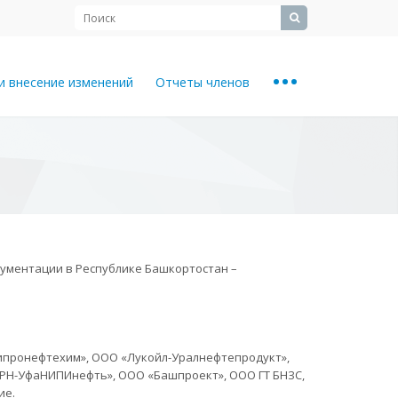
...
и внесение изменений
Отчеты членов
ументации в Республике Башкортостан –
гипронефтехим», ООО «Лукойл-Уралнефтепродукт»,
 «РН-УфаНИПИнефть», ООО «Башпроект», ООО ГТ БНЗС,
ие.