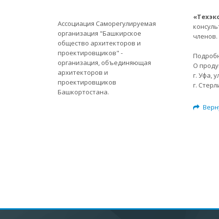
«Техэк
Ассоциация Саморегулируемая
консуль
организация "Башкирское
членов.
общество архитекторов и
проектировщиков" -
Подробн
организация, объединяющая
О проду
архитекторов и
г. Уфа, у
проектировщиков
г. Стерли
Башкортостана.
Верн