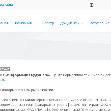
рта сайта
авная
Компания
Реестр
Документы
Вступление 
6 02:27
ия «Информация Будущего»
- Центр нормативно-технической док
u.ru
.
на информационном рынке России.
аших клиентов: Министерство финансов РБ, ОАО АК ВНЗМ, ГУП «Баш
зпром трансгаз Уфа», Главархитектура г.Уфы, ОАО «Интеграл», ООО
шинформсвязь», ОАО «Полиэф», ОАО «Учалинский ГОК» и многие друг