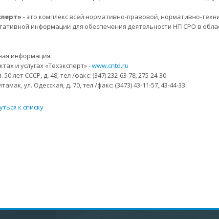
сперт»
- это комплекс всей нормативно-правовой, нормативно-техни
тативной информации для обеспечения деятельности НП СРО в облас
ая информация:
ктах и услугах «Техэксперт» -
www.cntd.ru
л. 50 лет СССР, д. 48, тел /факс: (347) 232-63-78, 275-24-30
тамак, ул. Одесская, д. 70, тел /факс: (3473) 43-11-57, 43-44-33
уться к списку